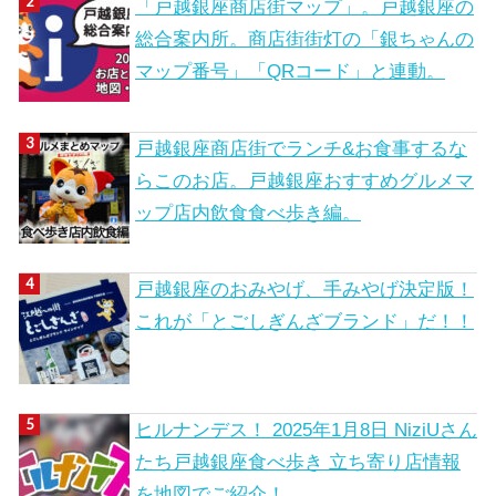
「戸越銀座商店街マップ」。戸越銀座の
総合案内所。商店街街灯の「銀ちゃんの
マップ番号」「QRコード」と連動。
戸越銀座商店街でランチ&お食事するな
らこのお店。戸越銀座おすすめグルメマ
ップ店内飲食食べ歩き編。
戸越銀座のおみやげ、手みやげ決定版！
これが「とごしぎんざブランド」だ！！
ヒルナンデス！ 2025年1月8日 NiziUさん
たち戸越銀座食べ歩き 立ち寄り店情報
を地図でご紹介！