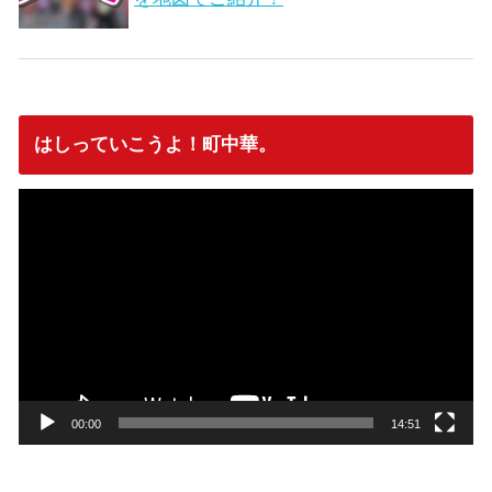
はしっていこうよ！町中華。
動
画
プ
レ
ー
ヤ
ー
00:00
14:51