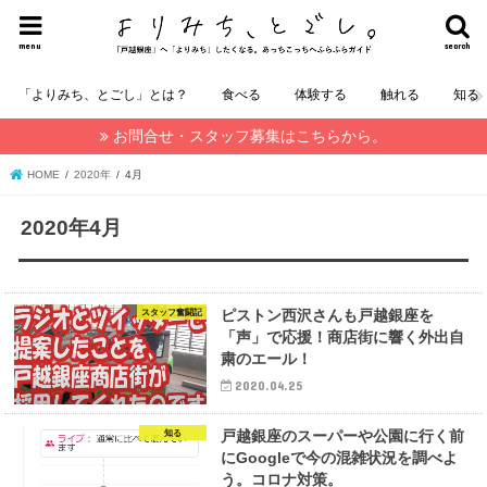
menu
search
「よりみち、とごし」とは？
食べる
体験する
触れる
知る
お問合せ・スタッフ募集はこちらから。
HOME
2020年
4月
2020年4月
ピストン西沢さんも戸越銀座を
スタッフ奮闘記
「声」で応援！商店街に響く外出自
粛のエール！
2020.04.25
戸越銀座のスーパーや公園に行く前
知る
にGoogleで今の混雑状況を調べよ
う。コロナ対策。