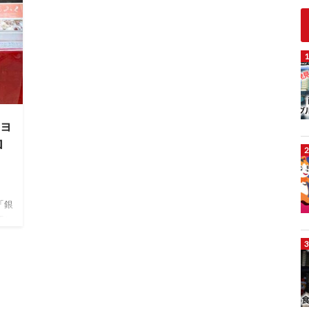
ョ
ロ
「銀
Tシ
す。