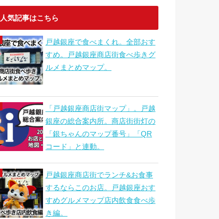
人気記事はこちら
戸越銀座で食べまくれ。全部おす
すめ。戸越銀座商店街食べ歩きグ
ルメまとめマップ。
「戸越銀座商店街マップ」。戸越
銀座の総合案内所。商店街街灯の
「銀ちゃんのマップ番号」「QR
コード」と連動。
戸越銀座商店街でランチ&お食事
するならこのお店。戸越銀座おす
すめグルメマップ店内飲食食べ歩
き編。