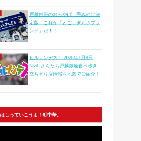
戸越銀座のおみやげ、手みやげ決
定版！これが「とごしぎんざブラ
ンド」だ！！
ヒルナンデス！ 2025年1月8日
NiziUさんたち戸越銀座食べ歩き
立ち寄り店情報を地図でご紹介！
はしっていこうよ！町中華。
動
画