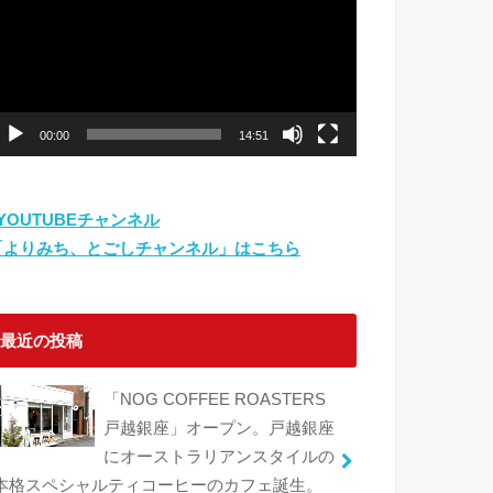
プ
レ
ー
ヤ
ー
00:00
14:51
⇨YOUTUBEチャンネル
「よりみち、とごしチャンネル」はこちら
最近の投稿
「NOG COFFEE ROASTERS
戸越銀座」オープン。戸越銀座
にオーストラリアンスタイルの
本格スペシャルティコーヒーのカフェ誕生。