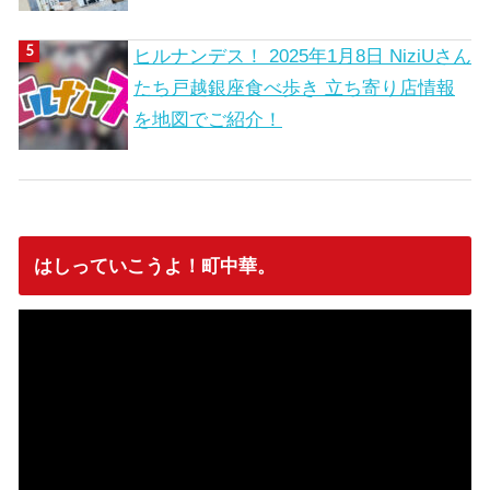
ヒルナンデス！ 2025年1月8日 NiziUさん
たち戸越銀座食べ歩き 立ち寄り店情報
を地図でご紹介！
はしっていこうよ！町中華。
動
画
プ
レ
ー
ヤ