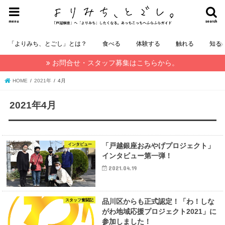
menu
search
「よりみち、とごし」とは？
食べる
体験する
触れる
知る
お問合せ・スタッフ募集はこちらから。
HOME
2021年
4月
2021年4月
「戸越銀座おみやげプロジェクト」
インタビュー
インタビュー第一弾！
2021.04.19
品川区からも正式認定！「わ！しな
スタッフ奮闘記
がわ地域応援プロジェクト2021」に
参加しました！