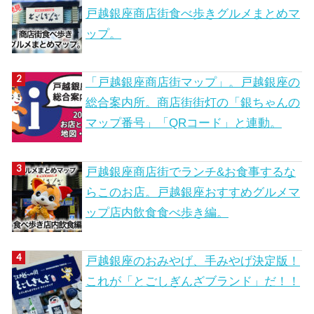
戸越銀座商店街食べ歩きグルメまとめマ
ップ。
「戸越銀座商店街マップ」。戸越銀座の
総合案内所。商店街街灯の「銀ちゃんの
マップ番号」「QRコード」と連動。
戸越銀座商店街でランチ&お食事するな
らこのお店。戸越銀座おすすめグルメマ
ップ店内飲食食べ歩き編。
戸越銀座のおみやげ、手みやげ決定版！
これが「とごしぎんざブランド」だ！！