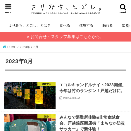
menu
search
「よりみち、とごし」とは？
食べる
体験する
触れる
知る
お問合せ・スタッフ募集はこちらから。
HOME
2023年
8月
2023年8月
エコルキャンドルナイト2023開催。
体験する
今年は竹のランタン！戸越だけに。
2023.08.31
みんなで避難所体験&非常食試食
知る
会。戸越銀座商店街「まちなか防災
サッカー」で新体験！