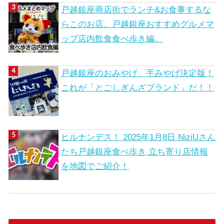
戸越銀座商店街でランチ&お食事するな
らこのお店。戸越銀座おすすめグルメマ
ップ店内飲食食べ歩き編。
戸越銀座のおみやげ、手みやげ決定版！
これが「とごしぎんざブランド」だ！！
ヒルナンデス！ 2025年1月8日 NiziUさん
たち戸越銀座食べ歩き 立ち寄り店情報
を地図でご紹介！