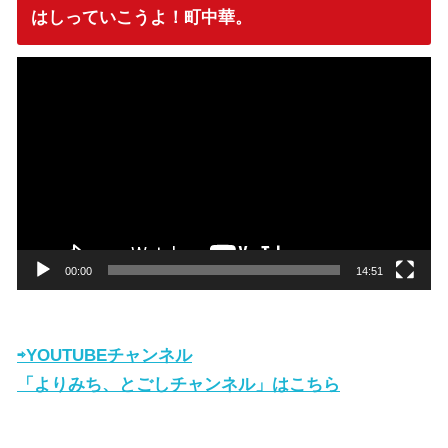
はしっていこうよ！町中華。
動
画
プ
レ
ー
ヤ
ー
00:00
14:51
⇨YOUTUBEチャンネル
「よりみち、とごしチャンネル」はこちら