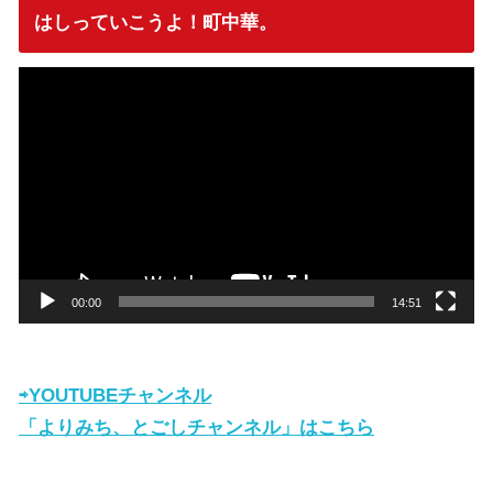
はしっていこうよ！町中華。
動
画
プ
レ
ー
ヤ
ー
00:00
14:51
⇨YOUTUBEチャンネル
「よりみち、とごしチャンネル」はこちら