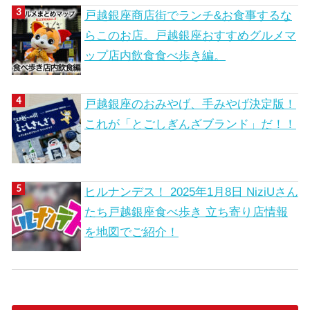
戸越銀座商店街でランチ&お食事するな
らこのお店。戸越銀座おすすめグルメマ
ップ店内飲食食べ歩き編。
戸越銀座のおみやげ、手みやげ決定版！
これが「とごしぎんざブランド」だ！！
ヒルナンデス！ 2025年1月8日 NiziUさん
たち戸越銀座食べ歩き 立ち寄り店情報
を地図でご紹介！