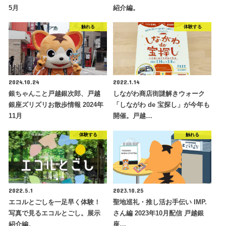
5月
紹介編。
触れる
体験する
2024.10.24
2022.1.14
銀ちゃんこと戸越銀次郎、戸越
しながわ商店街謎解きウォーク
銀座ズリズリお散歩情報 2024年
「しながわ de 宝探し」が今年も
11月
開催。戸越…
体験する
触れる
2022.5.1
2023.10.25
エコルとごしを一足早く体験！
聖地巡礼・推し活お手伝い IMP.
写真で見るエコルとごし。展示
さん編 2023年10月配信 戸越銀
紹介編。
座…