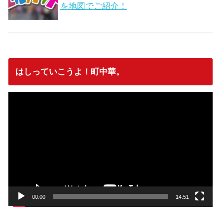
を地図でご紹介！
はしっていこうよ！町中華。
動
画
プ
レ
ー
ヤ
ー
00:00
14:51