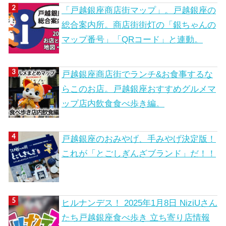
「戸越銀座商店街マップ」。戸越銀座の
総合案内所。商店街街灯の「銀ちゃんの
マップ番号」「QRコード」と連動。
戸越銀座商店街でランチ&お食事するな
らこのお店。戸越銀座おすすめグルメマ
ップ店内飲食食べ歩き編。
戸越銀座のおみやげ、手みやげ決定版！
これが「とごしぎんざブランド」だ！！
ヒルナンデス！ 2025年1月8日 NiziUさん
たち戸越銀座食べ歩き 立ち寄り店情報