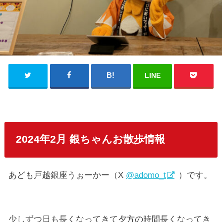
LINE
2024年2月 銀ちゃんお散歩情報
あども戸越銀座うぉーかー（X
@adomo_t
）です。
少しずつ日も長くなってきて夕方の時間長くなってき