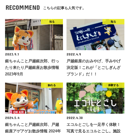
RECOMMEND
こちらの記事も人気です。
知る
知る
2023.9.1
2022.4.9
銀ちゃんこと戸越銀次郎、行っ
戸越銀座のおみやげ、手みやげ
たり来たり戸越銀座お散歩情報
決定版！これが「とごしぎんざ
2023年9月
ブランド」だ！！
触れる
体験する
2024.5.4
2022.4.30
銀ちゃんこと戸越銀次郎、戸越
エコルとごしを一足早く体験！
銀座アゲアゲお散歩情報 2024年
写真で見るエコルとごし。施設