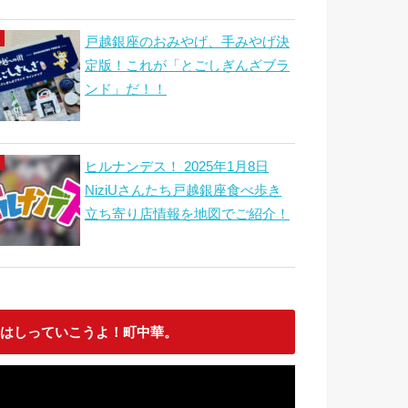
戸越銀座のおみやげ、手みやげ決
定版！これが「とごしぎんざブラ
ンド」だ！！
ヒルナンデス！ 2025年1月8日
NiziUさんたち戸越銀座食べ歩き
立ち寄り店情報を地図でご紹介！
はしっていこうよ！町中華。
動
画