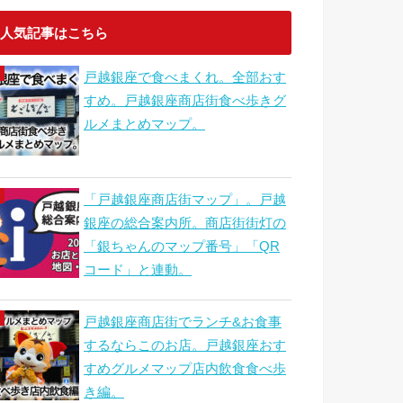
人気記事はこちら
戸越銀座で食べまくれ。全部おす
すめ。戸越銀座商店街食べ歩きグ
ルメまとめマップ。
「戸越銀座商店街マップ」。戸越
銀座の総合案内所。商店街街灯の
「銀ちゃんのマップ番号」「QR
コード」と連動。
戸越銀座商店街でランチ&お食事
するならこのお店。戸越銀座おす
すめグルメマップ店内飲食食べ歩
き編。