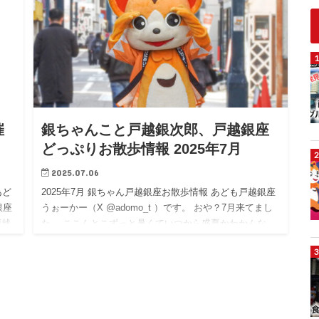
催
銀ちゃんこと戸越銀次郎、戸越銀座
どっぷりお散歩情報 2025年7月
2025.07.06
あど
2025年7月 銀ちゃん戸越銀座お散歩情報 あども戸越銀座
銀座
うぉーかー（X @adomo_t ）です。 おや？7月来てまし
戸越
た。 ここんとこずっと暑くていつから盛夏かわかんな
い。 そんなわけで情報遅くなりました！ ｽﾐﾏｾﾝ…