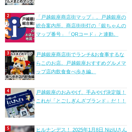
「戸越銀座商店街マップ」。戸越銀座の
総合案内所。商店街街灯の「銀ちゃんの
マップ番号」「QRコード」と連動。
戸越銀座商店街でランチ&お食事するな
らこのお店。戸越銀座おすすめグルメマ
ップ店内飲食食べ歩き編。
戸越銀座のおみやげ、手みやげ決定版！
これが「とごしぎんざブランド」だ！！
ヒルナンデス！ 2025年1月8日 NiziUさん