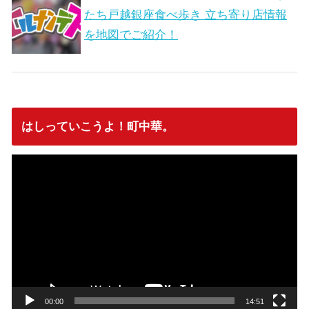
たち戸越銀座食べ歩き 立ち寄り店情報
を地図でご紹介！
はしっていこうよ！町中華。
動
画
プ
レ
ー
ヤ
ー
00:00
14:51