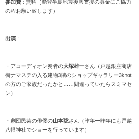
参加費
: 無料（能登半島地震復興支援の募金にご協力
の程お願い致します）
出演
:
・アコーディオン奏者の
大塚雄一
さん（戸越銀座商店
街ナマステの入る建物3階のショップギャラリー3knot
の方のご家族だったかと……間違っていたらスミマセ
ン）
・劇団民芸の俳優の
山本聡
さん（昨年一昨年にも戸越
八幡神社でショーを行っています）