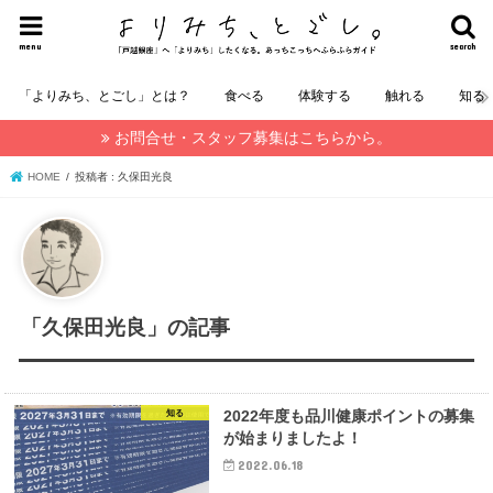
menu
search
「よりみち、とごし」とは？
食べる
体験する
触れる
知る
お問合せ・スタッフ募集はこちらから。
HOME
投稿者 : 久保田光良
「久保田光良」の記事
2022年度も品川健康ポイントの募集
知る
が始まりましたよ！
2022.06.18