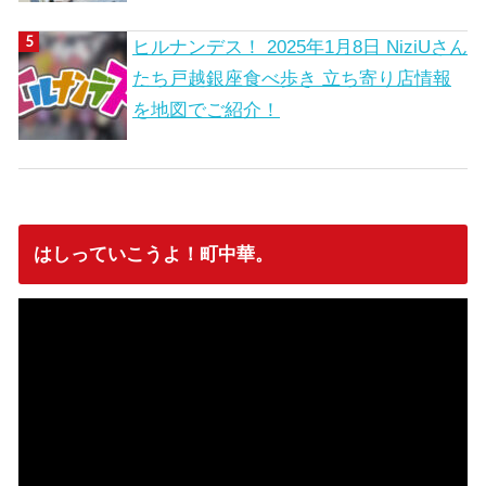
ヒルナンデス！ 2025年1月8日 NiziUさん
たち戸越銀座食べ歩き 立ち寄り店情報
を地図でご紹介！
はしっていこうよ！町中華。
動
画
プ
レ
ー
ヤ