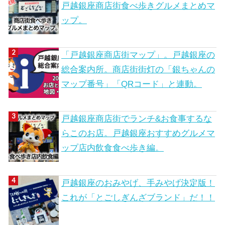
戸越銀座商店街食べ歩きグルメまとめマ
ップ。
「戸越銀座商店街マップ」。戸越銀座の
総合案内所。商店街街灯の「銀ちゃんの
マップ番号」「QRコード」と連動。
戸越銀座商店街でランチ&お食事するな
らこのお店。戸越銀座おすすめグルメマ
ップ店内飲食食べ歩き編。
戸越銀座のおみやげ、手みやげ決定版！
これが「とごしぎんざブランド」だ！！