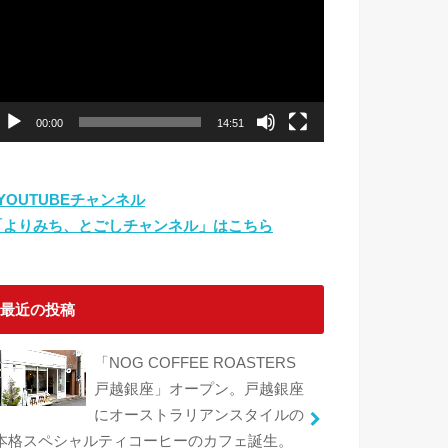
プ
レ
ー
ヤ
ー
00:00
14:51
⇨YOUTUBEチャンネル
「よりみち、とごしチャンネル」はこちら
最近の投稿
「NOG COFFEE ROASTERS
戸越銀座」オープン。戸越銀座
にオーストラリアンスタイルの
本格スペシャルティコーヒーのカフェ誕生。