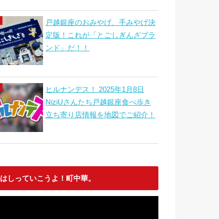
戸越銀座のおみやげ、手みやげ決
定版！これが「とごしぎんざブラ
ンド」だ！！
ヒルナンデス！ 2025年1月8日
NiziUさんたち戸越銀座食べ歩き
立ち寄り店情報を地図でご紹介！
はしっていこうよ！町中華。
動
画