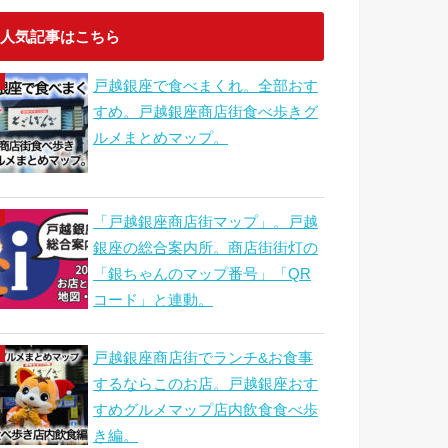
人気記事はこちら
戸越銀座で食べまくれ。全部おす
すめ。戸越銀座商店街食べ歩きグ
ルメまとめマップ。
「戸越銀座商店街マップ」。戸越
銀座の総合案内所。商店街街灯の
「銀ちゃんのマップ番号」「QR
コード」と連動。
戸越銀座商店街でランチ&お食事
するならこのお店。戸越銀座おす
すめグルメマップ店内飲食食べ歩
き編。