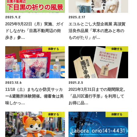
2025.9.2
2025.2.17
2025年9月22日（月）実施、ガイ
エコルとごし大型企画展 高須賀
ドしながわ「目黒不動周辺の街
活良作品展「草木の恵みと布の
歩き」参…
ものがたり」が…
体験する
体験する
2023.12.6
2021.2.5
11/18（土）まちなか防災サッカ
2021年3月31日までの期間限定。
ー&避難所体験開催。備蓄食は美
「品川区通行手形」を利用して
味しかっ…
お得に品…
体験する
体験する