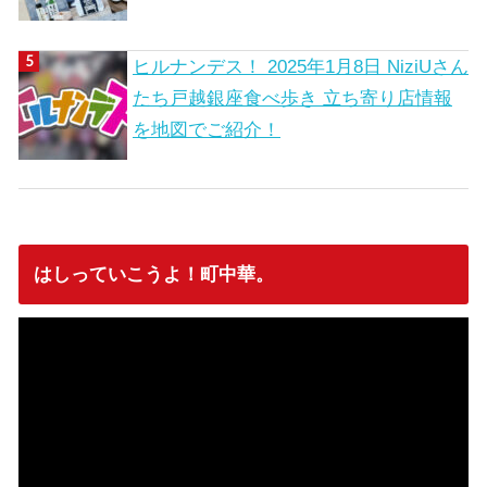
ヒルナンデス！ 2025年1月8日 NiziUさん
たち戸越銀座食べ歩き 立ち寄り店情報
を地図でご紹介！
はしっていこうよ！町中華。
動
画
プ
レ
ー