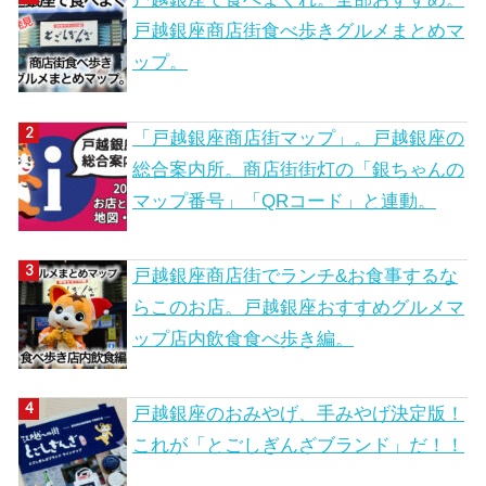
戸越銀座商店街食べ歩きグルメまとめマ
ップ。
「戸越銀座商店街マップ」。戸越銀座の
総合案内所。商店街街灯の「銀ちゃんの
マップ番号」「QRコード」と連動。
戸越銀座商店街でランチ&お食事するな
らこのお店。戸越銀座おすすめグルメマ
ップ店内飲食食べ歩き編。
戸越銀座のおみやげ、手みやげ決定版！
これが「とごしぎんざブランド」だ！！