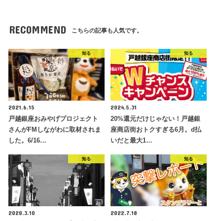
RECOMMEND
こちらの記事も人気です。
知る
知る
2021.6.15
2024.5.31
戸越銀座おみやげプロジェクト
20%還元だけじゃない！戸越銀
さんがFMしながわに取材されま
座商店街おトクすぎる6月。d払
した。6/16…
いだと最大1…
知る
知る
2020.3.10
2022.7.18