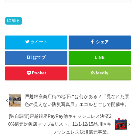
知る
ツイート
シェア
はてブ
LINE
Pocket
feedly
戸越銀座商店街の地下には何がある？「見なれた景
色の見えない防災写真展」エコルとごしで開催中。
[独自調査]戸越銀座PayPay他キャッシュレス決済2
0%還元対象店マップ&リスト。11/1-12/15品川区キ
ャッシュレス決済還元事業。