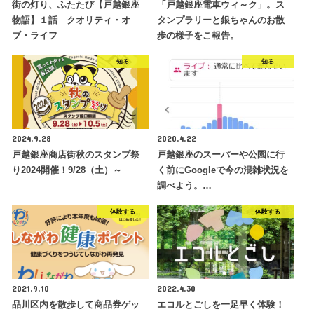
街の灯り、ふたたび【戸越銀座
「戸越銀座電車ウィ～ク」。ス
物語】１話 クオリティ・オ
タンプラリーと銀ちゃんのお散
ブ・ライフ
歩の様子をこ報告。
知る
知る
2024.9.28
2020.4.22
戸越銀座商店街秋のスタンプ祭
戸越銀座のスーパーや公園に行
り2024開催！9/28（土）～
く前にGoogleで今の混雑状況を
調べよう。…
体験する
体験する
2021.9.10
2022.4.30
品川区内を散歩して商品券ゲッ
エコルとごしを一足早く体験！