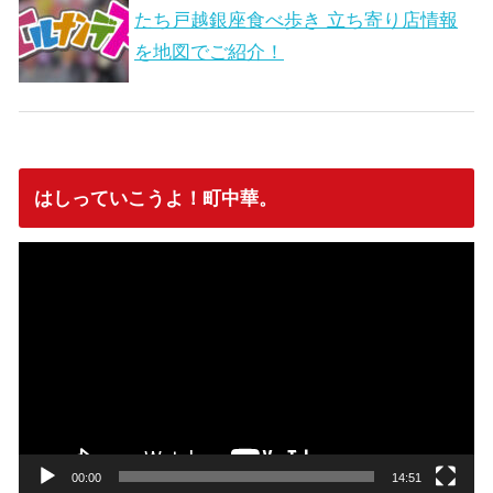
たち戸越銀座食べ歩き 立ち寄り店情報
を地図でご紹介！
はしっていこうよ！町中華。
動
画
プ
レ
ー
ヤ
ー
00:00
14:51