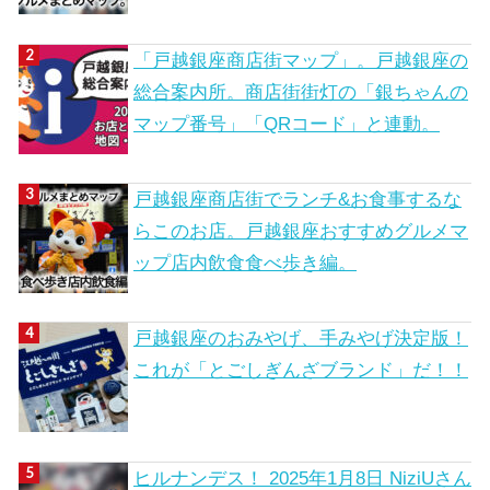
「戸越銀座商店街マップ」。戸越銀座の
総合案内所。商店街街灯の「銀ちゃんの
マップ番号」「QRコード」と連動。
戸越銀座商店街でランチ&お食事するな
らこのお店。戸越銀座おすすめグルメマ
ップ店内飲食食べ歩き編。
戸越銀座のおみやげ、手みやげ決定版！
これが「とごしぎんざブランド」だ！！
ヒルナンデス！ 2025年1月8日 NiziUさん