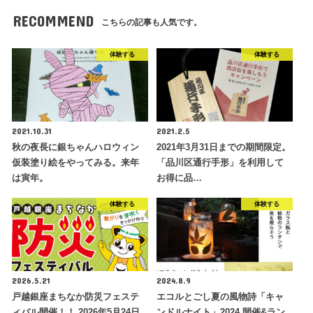
RECOMMEND
こちらの記事も人気です。
体験する
体験する
2021.10.31
2021.2.5
秋の夜長に銀ちゃんハロウィン
2021年3月31日までの期間限定。
仮装塗り絵をやってみる。来年
「品川区通行手形」を利用して
は寅年。
お得に品…
体験する
体験する
2026.5.21
2024.8.9
戸越銀座まちなか防災フェステ
エコルとごし夏の風物詩「キャ
ィバル開催！！ 2026年5月24日
ンドルナイト」2024 開催&ラン