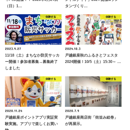
（日）1…
タンづくり…
体験する
体験する
2023.9.27
2024.10.3
11/18（土）まちなか防災サッカ
戸越銀座秋のふるさとフェスタ
ー開催！参加者募集→募集終了
2024開催！10/5（土）15:30～ …
しました
体験する
体験する
2020.11.24
2020.7.9
戸越銀座ポイントアプリ実証実
戸越銀座商店街「街並み絵巻」
験実施。アプリで楽しくお買い
が再展示。