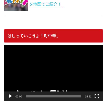
を地図でご紹介！
はしっていこうよ！町中華。
動
画
プ
レ
ー
ヤ
ー
00:00
14:51