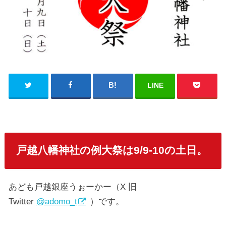
LINE
戸越八幡神社の例大祭は9/9-10の土日。
あども戸越銀座うぉーかー（X 旧
Twitter
@adomo_t
）です。