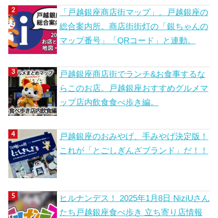
「戸越銀座商店街マップ」。戸越銀座の
総合案内所。商店街街灯の「銀ちゃんの
マップ番号」「QRコード」と連動。
戸越銀座商店街でランチ&お食事するな
らこのお店。戸越銀座おすすめグルメマ
ップ店内飲食食べ歩き編。
戸越銀座のおみやげ、手みやげ決定版！
これが「とごしぎんざブランド」だ！！
ヒルナンデス！ 2025年1月8日 NiziUさん
たち戸越銀座食べ歩き 立ち寄り店情報