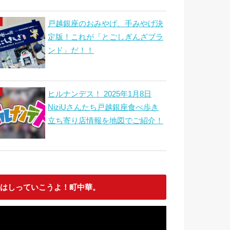
戸越銀座のおみやげ、手みやげ決
定版！これが「とごしぎんざブラ
ンド」だ！！
ヒルナンデス！ 2025年1月8日
NiziUさんたち戸越銀座食べ歩き
立ち寄り店情報を地図でご紹介！
はしっていこうよ！町中華。
動
画