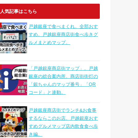
人気記事はこちら
戸越銀座で食べまくれ。全部おす
すめ。戸越銀座商店街食べ歩きグ
ルメまとめマップ。
「戸越銀座商店街マップ」。戸越
銀座の総合案内所。商店街街灯の
「銀ちゃんのマップ番号」「QR
コード」と連動。
戸越銀座商店街でランチ&お食事
するならこのお店。戸越銀座おす
すめグルメマップ店内飲食食べ歩
き編。