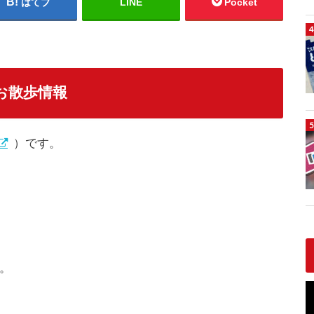
はてブ
LINE
Pocket
座お散歩情報
）です。
。