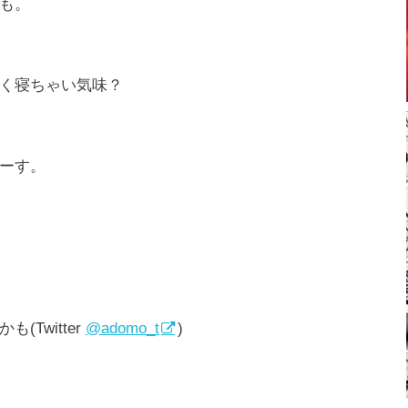
も。
く寝ちゃい気味？
ーす。
(Twitter
@adomo_t
)