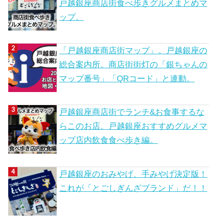
戸越銀座商店街食べ歩きグルメまとめマ
ップ。
「戸越銀座商店街マップ」。戸越銀座の
総合案内所。商店街街灯の「銀ちゃんの
マップ番号」「QRコード」と連動。
戸越銀座商店街でランチ&お食事するな
らこのお店。戸越銀座おすすめグルメマ
ップ店内飲食食べ歩き編。
戸越銀座のおみやげ、手みやげ決定版！
これが「とごしぎんざブランド」だ！！