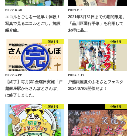
2022.4.30
2021.2.5
エコルとごしを一足早く体験！
2021年3月31日までの期間限定。
写真で見るエコルとごし。施設
「品川区通行手形」を利用して
紹介編。
お得に品…
体験する
体験する
2022.3.22
2024.6.19
【終了】毎月第1金曜日実施「戸
戸越銀座夏のふるさとフェスタ
越銀座駅からさんぽとさんぽ」
2024/07/06開催だよ！
は終了しました。
体験する
体験する