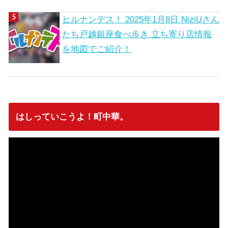
ヒルナンデス！ 2025年1月8日 NiziUさん
たち戸越銀座食べ歩き 立ち寄り店情報
を地図でご紹介！
はしっていこうよ！町中華。
動
画
プ
レ
ー
ヤ