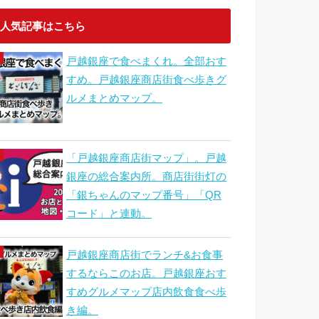
人気記事はこちら
戸越銀座で食べまくれ。全部おす
すめ。戸越銀座商店街食べ歩きグ
ルメまとめマップ。
「戸越銀座商店街マップ」。戸越
銀座の総合案内所。商店街街灯の
「銀ちゃんのマップ番号」「QR
コード」と連動。
戸越銀座商店街でランチ&お食事
するならこのお店。戸越銀座おす
すめグルメマップ店内飲食食べ歩
き編。