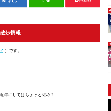
はてブ
LINE
Pocket
お散歩情報
）です。
近年にしてはちょっと遅め？