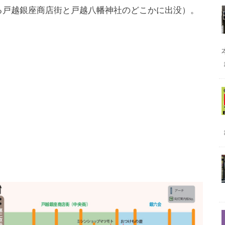
ある戸越銀座商店街と戸越八幡神社のどこかに出没）。