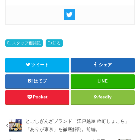
スタッフ奮闘記
知る
ツイート
シェア
はてブ
LINE
Pocket
feedly
とごしぎんざブランド「江戸越屋 粋町しょこら」
「ありが東京」を徹底解剖。前編。