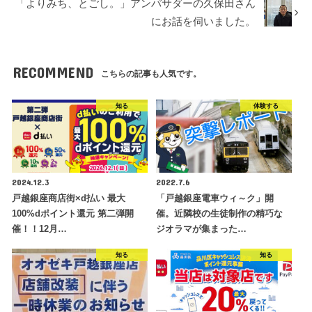
「よりみち、とごし。」アンバサダーの久保田さん
にお話を伺いました。
RECOMMEND
こちらの記事も人気です。
知る
体験する
2024.12.3
2022.7.6
戸越銀座商店街×d払い 最大
「戸越銀座電車ウィ～ク」開
100%dポイント還元 第二弾開
催。近隣校の生徒制作の精巧な
催！！12月…
ジオラマが集まった…
知る
知る