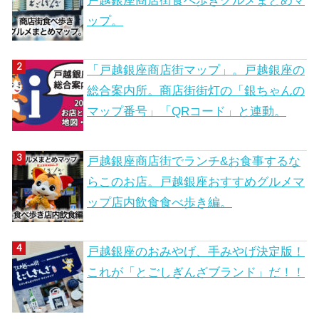
戸越銀座商店街食べ歩きグルメまとめマ
ップ。
「戸越銀座商店街マップ」。戸越銀座の
総合案内所。商店街街灯の「銀ちゃんの
マップ番号」「QRコード」と連動。
戸越銀座商店街でランチ&お食事するな
らこのお店。戸越銀座おすすめグルメマ
ップ店内飲食食べ歩き編。
戸越銀座のおみやげ、手みやげ決定版！
これが「とごしぎんざブランド」だ！！