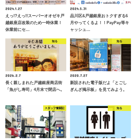
2024.1.27
2024.5.31
えっ!?えっ!!スーパーオオゼキ戸
品川区&戸越銀座おトクすぎる6
越銀座店改装のため一時休業！
月やってくるよ！！PayPay等キ
休業前にセ…
ャッシュ…
知る
知る
2026.2.7
2020.7.27
長く親しまれた戸越銀座商店街
新設された電子版だよ「とごし
「魚がし寿司」4月末で閉店へ。
ぎんざ掲示板」を見てみよう。
スタッフ奮闘記
知る