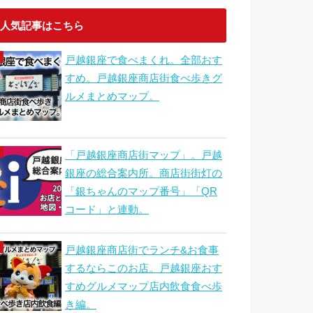
人気記事はこちら
戸越銀座で食べまくれ。全部おす
すめ。戸越銀座商店街食べ歩きグ
ルメまとめマップ。
「戸越銀座商店街マップ」。戸越
銀座の総合案内所。商店街街灯の
「銀ちゃんのマップ番号」「QR
コード」と連動。
戸越銀座商店街でランチ&お食事
するならこのお店。戸越銀座おす
すめグルメマップ店内飲食食べ歩
き編。