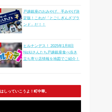
戸越銀座のおみやげ、手みやげ決
定版！これが「とごしぎんざブラ
ンド」だ！！
ヒルナンデス！ 2025年1月8日
NiziUさんたち戸越銀座食べ歩き
立ち寄り店情報を地図でご紹介！
はしっていこうよ！町中華。
動
画