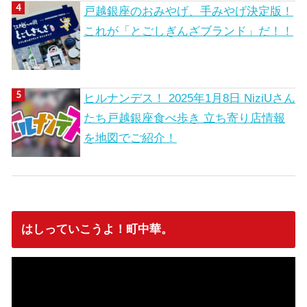
戸越銀座のおみやげ、手みやげ決定版！
これが「とごしぎんざブランド」だ！！
ヒルナンデス！ 2025年1月8日 NiziUさん
たち戸越銀座食べ歩き 立ち寄り店情報
を地図でご紹介！
はしっていこうよ！町中華。
動
画
プ