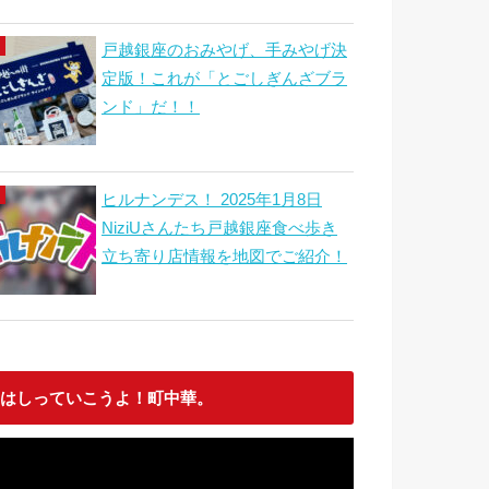
戸越銀座のおみやげ、手みやげ決
定版！これが「とごしぎんざブラ
ンド」だ！！
ヒルナンデス！ 2025年1月8日
NiziUさんたち戸越銀座食べ歩き
立ち寄り店情報を地図でご紹介！
はしっていこうよ！町中華。
動
画