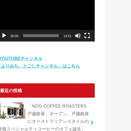
プ
レ
ー
ヤ
ー
00:00
14:51
⇨YOUTUBEチャンネル
「よりみち、とごしチャンネル」はこちら
最近の投稿
「NOG COFFEE ROASTERS
戸越銀座」オープン。戸越銀座
にオーストラリアンスタイルの
本格スペシャルティコーヒーのカフェ誕生。