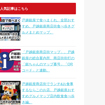
人気記事はこちら
戸越銀座で食べまくれ。全部おす
すめ。戸越銀座商店街食べ歩きグ
ルメまとめマップ。
「戸越銀座商店街マップ」。戸越
銀座の総合案内所。商店街街灯の
「銀ちゃんのマップ番号」「QR
コード」と連動。
戸越銀座商店街でランチ&お食事
するならこのお店。戸越銀座おす
すめグルメマップ店内飲食食べ歩
き編。