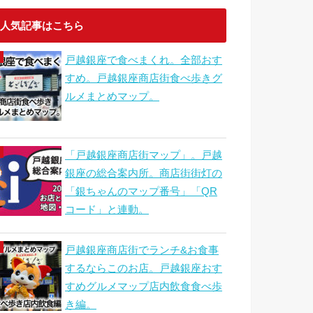
人気記事はこちら
戸越銀座で食べまくれ。全部おす
すめ。戸越銀座商店街食べ歩きグ
ルメまとめマップ。
「戸越銀座商店街マップ」。戸越
銀座の総合案内所。商店街街灯の
「銀ちゃんのマップ番号」「QR
コード」と連動。
戸越銀座商店街でランチ&お食事
するならこのお店。戸越銀座おす
すめグルメマップ店内飲食食べ歩
き編。