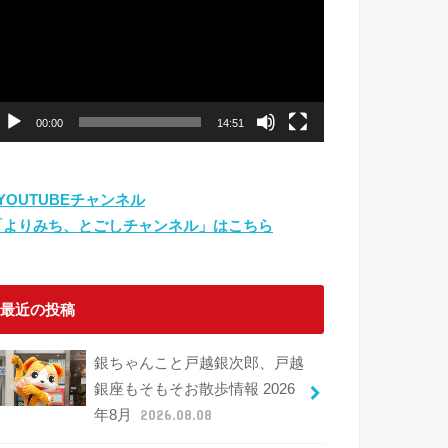
プ
レ
ー
ヤ
ー
00:00
14:51
⇨YOUTUBEチャンネル
「よりみち、とごしチャンネル」はこちら
最近の投稿
銀ちゃんこと戸越銀次郎、戸越
銀座もそもそお散歩情報 2026
年8月
2026.08.08