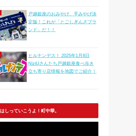
戸越銀座のおみやげ、手みやげ決
定版！これが「とごしぎんざブラ
ンド」だ！！
ヒルナンデス！ 2025年1月8日
NiziUさんたち戸越銀座食べ歩き
立ち寄り店情報を地図でご紹介！
はしっていこうよ！町中華。
動
画