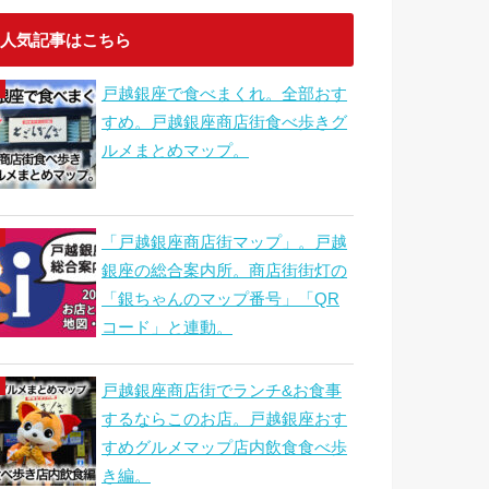
人気記事はこちら
戸越銀座で食べまくれ。全部おす
すめ。戸越銀座商店街食べ歩きグ
ルメまとめマップ。
「戸越銀座商店街マップ」。戸越
銀座の総合案内所。商店街街灯の
「銀ちゃんのマップ番号」「QR
コード」と連動。
戸越銀座商店街でランチ&お食事
するならこのお店。戸越銀座おす
すめグルメマップ店内飲食食べ歩
き編。