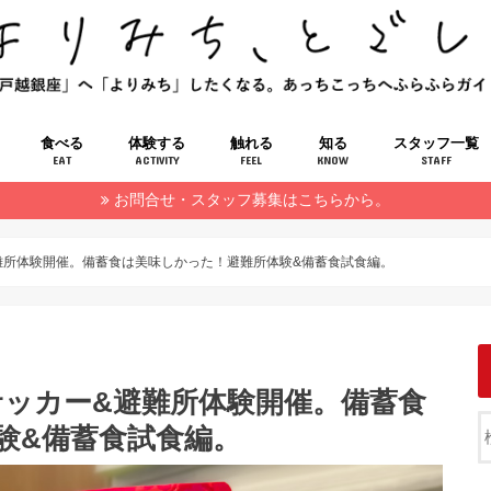
食べる
体験する
触れる
知る
スタッフ一覧
EAT
ACTIVITY
FEEL
KNOW
STAFF
お問合せ・スタッフ募集はこちらから。
避難所体験開催。備蓄食は美味しかった！避難所体験&備蓄食試食編。
災サッカー&避難所体験開催。備蓄食
験&備蓄食試食編。