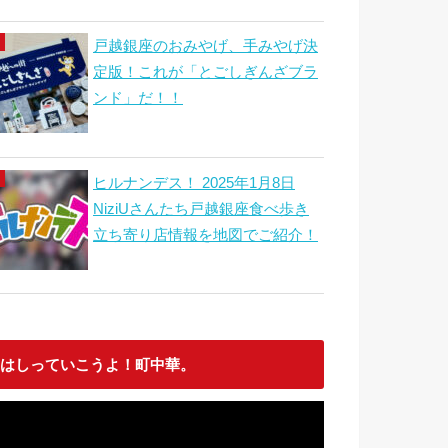
戸越銀座のおみやげ、手みやげ決
定版！これが「とごしぎんざブラ
ンド」だ！！
ヒルナンデス！ 2025年1月8日
NiziUさんたち戸越銀座食べ歩き
立ち寄り店情報を地図でご紹介！
はしっていこうよ！町中華。
動
画