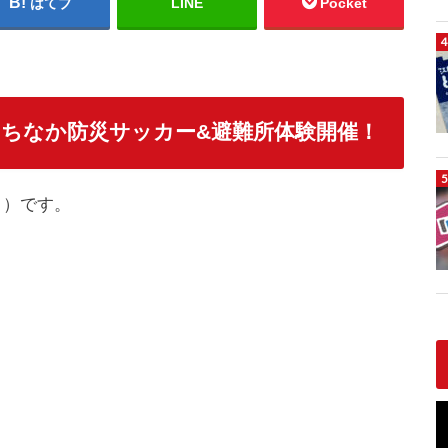
はてブ
LINE
Pocket
まちなか防災サッカー&避難所体験開催！
）です。