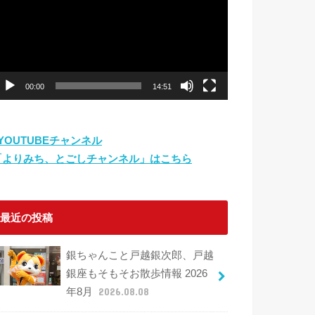
プ
レ
ー
ヤ
ー
00:00
14:51
⇨YOUTUBEチャンネル
「よりみち、とごしチャンネル」はこちら
最近の投稿
銀ちゃんこと戸越銀次郎、戸越
銀座もそもそお散歩情報 2026
年8月
2026.08.08