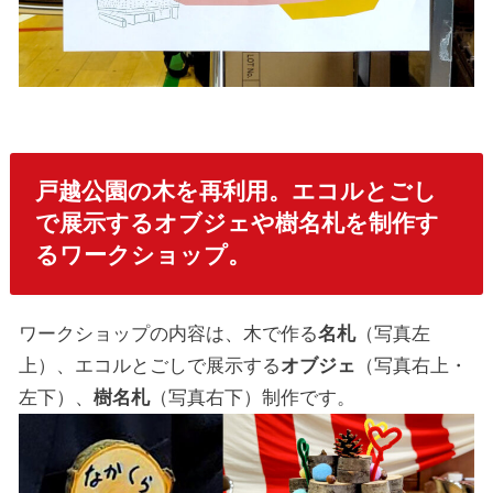
戸越公園の木を再利用。エコルとごし
で展示するオブジェや樹名札を制作す
るワークショップ。
ワークショップの内容は、木で作る
名札
（写真左
上）、エコルとごしで展示する
オブジェ
（写真右上・
左下）、
樹名札
（写真右下）制作です。