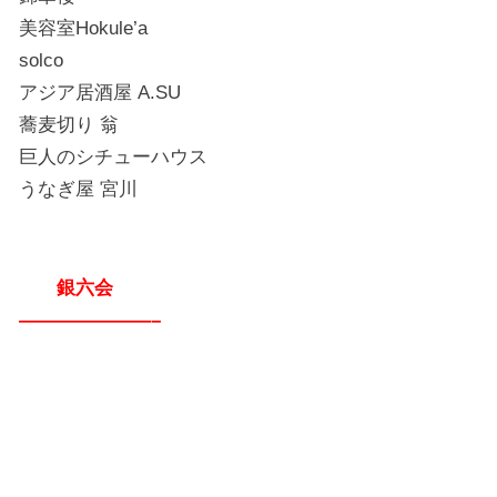
美容室Hokule’a
solco
アジア居酒屋 A.SU
蕎麦切り 翁
巨人のシチューハウス
うなぎ屋 宮川
銀六会
———————–