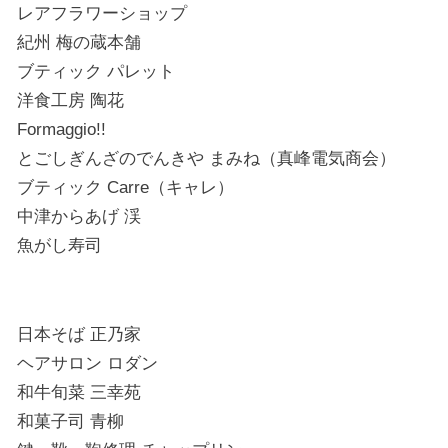
レアフラワーショップ
紀州 梅の蔵本舗
ブティック パレット
洋食工房 陶花
Formaggio!!
とごしぎんざのでんきや まみね（真峰電気商会）
ブティック Carre（キャレ）
中津からあげ 渓
魚がし寿司
日本そば 正乃家
ヘアサロン ロダン
和牛旬菜 三幸苑
和菓子司 青柳