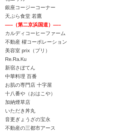
銀座コージーコーナー
天ぷら食堂 若鷹
—–（第二京浜国道）—–
カルディコーヒーファーム
不動産 櫂コーポレーション
美容室 prix（プリ）
Re.Ra.Ku
新宿さぼてん
中華料理 百番
お肌の専門店 十字屋
十八番や（おはこや）
加納煙草店
いただき丼丸
音更ぎょうざの宝永
不動産の三都市アース