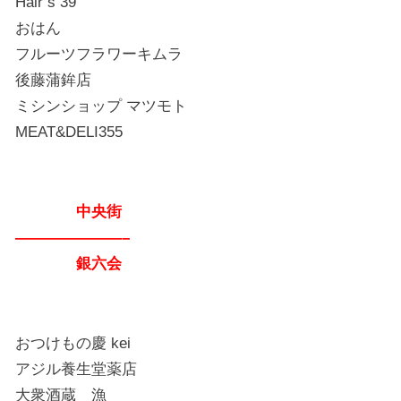
Hair’s 39
おはん
フルーツフラワーキムラ
後藤蒲鉾店
ミシンショップ マツモト
MEAT&DELI355
中央街
———————–
銀六会
おつけもの慶 kei
アジル養生堂薬店
大衆酒蔵 漁