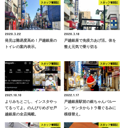
スタッフ奮闘記
スタッフ奮闘記
2020.3.22
2020.3.18
発見は難易度高め！戸越銀座の
戸越銀座で免疫力あげ活。体を
トイレの案内表示。
整え元気で乗り切る
スタッフ奮闘記
スタッフ奮闘記
2021.10.10
2022.1.17
よりみちとごし、インスタやっ
戸越銀座駅前の銀ちゃんバルー
てるってよ。のんびりめざせ戸
ン、サンタからトラ着ぐるみに
越銀座の全店掲載。
模様替え。
スタッフ奮闘記
スタッフ奮闘記