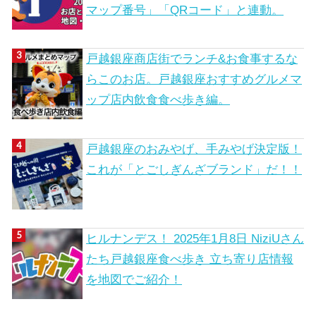
マップ番号」「QRコード」と連動。
戸越銀座商店街でランチ&お食事するな
らこのお店。戸越銀座おすすめグルメマ
ップ店内飲食食べ歩き編。
戸越銀座のおみやげ、手みやげ決定版！
これが「とごしぎんざブランド」だ！！
ヒルナンデス！ 2025年1月8日 NiziUさん
たち戸越銀座食べ歩き 立ち寄り店情報
を地図でご紹介！