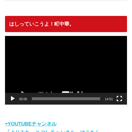
はしっていこうよ！町中華。
動
画
プ
レ
ー
ヤ
ー
00:00
14:51
⇨YOUTUBEチャンネル