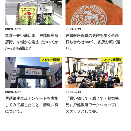
2020.3.19
2021.9.19
東京一長い商店街『戸越銀座商
戸越銀座近隣の史跡を歩く企画
店街』を端から端まで歩いてか
打ち合わせpart2。各所お願い廻
かった時間は？
り。
スタッフ奮闘記
スタッフ奮闘記
2020.3.22
2020.3.18
戸越銀座全店アンケートを実施
『買い物して・感じて・魅力発
してみて感じたこと。情報共有
見』戸越銀座ワークショップに
について。
スタッフとして参…