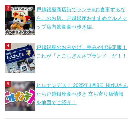
戸越銀座商店街でランチ&お食事するな
らこのお店。戸越銀座おすすめグルメマ
ップ店内飲食食べ歩き編。
戸越銀座のおみやげ、手みやげ決定版！
これが「とごしぎんざブランド」だ！！
ヒルナンデス！ 2025年1月8日 NiziUさん
たち戸越銀座食べ歩き 立ち寄り店情報
を地図でご紹介！