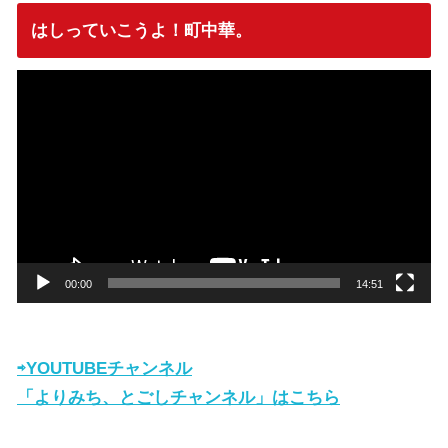
はしっていこうよ！町中華。
動
画
プ
レ
ー
ヤ
ー
00:00
14:51
⇨YOUTUBEチャンネル
「よりみち、とごしチャンネル」はこちら